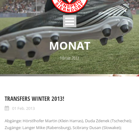
MONAT
Februar 2013
TRANSFERS WINTER 2013!
01 Feb. 2013
Abgänge: Hörstlhofer Martin (Klein Harras), Duda Zdenek (Tschechei);
Zugänge: Langer Mike (Rabensburg), Scibrany Dusan (Slowakei);