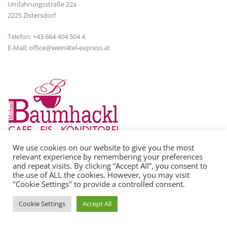
Umfahrungsstraße 22a
2225 Zistersdorf
Telefon: +43 664 404 504 4
E-Mail: office@wein4tel-express.at
We use cookies on our website to give you the most
relevant experience by remembering your preferences
Michael Baumhackl
and repeat visits. By clicking “Accept All”, you consent to
Kirchenplatz 15
the use of ALL the cookies. However, you may visit
2225 Zistersdorf
"Cookie Settings" to provide a controlled consent.
Gänserndorf
Cookie Settings
Accept All
Telefon: +43 2532 23 15
E-Mail: office@baumhackl.at