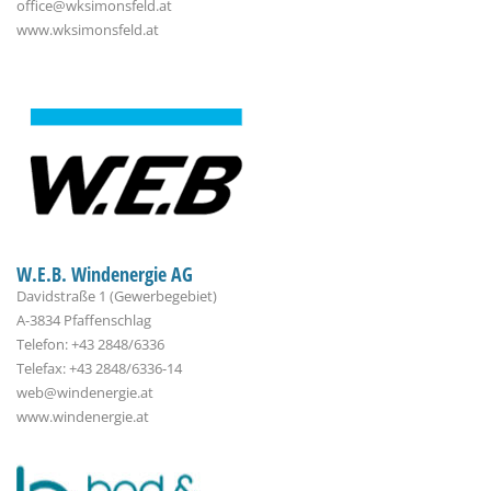
office@wksimonsfeld.at
www.wksimonsfeld.at
W.E.B. Windenergie AG
Davidstraße 1 (Gewerbegebiet)
A-3834 Pfaffenschlag
Telefon: +43 2848/6336
Telefax: +43 2848/6336-14
web@windenergie.at
www.windenergie.at