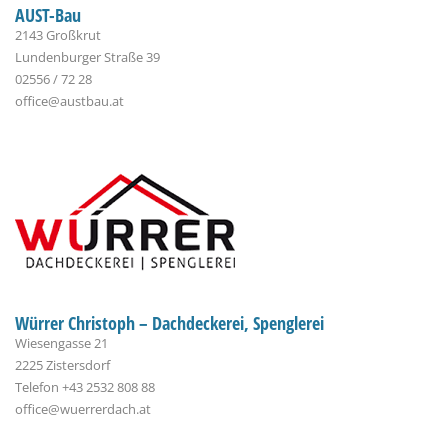
AUST-Bau
2143 Großkrut
Lundenburger Straße 39
02556 / 72 28
office@austbau.at
Würrer Christoph – Dachdeckerei, Spenglerei
Wiesengasse 21
2225 Zistersdorf
Telefon +43 2532 808 88
office@wuerrerdach.at