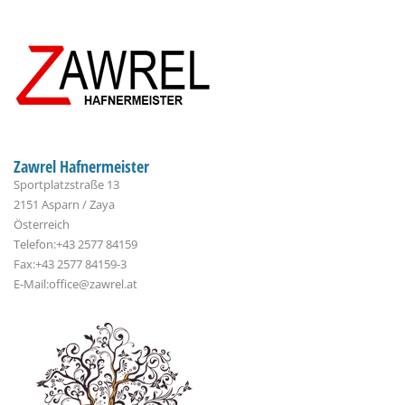
Zawrel Hafnermeister
Sportplatzstraße 13
2151 Asparn / Zaya
Österreich
Telefon:+43 2577 84159
Fax:+43 2577 84159-3
E-Mail:office@zawrel.at