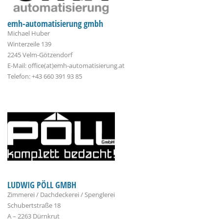
emh-automatisierung gmbh
Michael Huber
Winterzeile 139
2245 Velm-Götzendorf
E-Mail: office(at)emh-automatisierung.at
Telefon: +43 660 391 93 85
LUDWIG PÖLL GMBH
Zimmerei / Dachdeckerei / Spenglerei
Schubertstraße 18
A – 2263 Dürnkrut