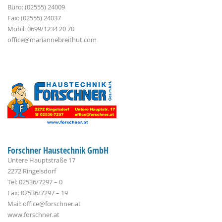
Büro: (02555) 24009
Fax: (02555) 24037
Mobil: 0699/1234 20 70
office@mariannebreithut.com
Forschner Haustechnik GmbH
Untere Hauptstraße 17
2272 Ringelsdorf
Tel: 02536/7297 – 0
Fax: 02536/7297 – 19
Mail: office@forschner.at
www.forschner.at