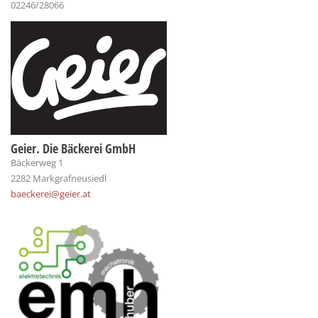
02246/28066
Geier. Die Bäckerei GmbH
Bäckerweg 1
2282 Markgrafneusiedl
baeckerei@geier.at