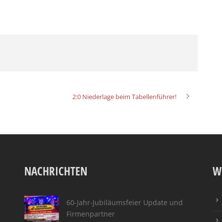
2:0 Niederlage beim Tabellenführer!
NACHRICHTEN
W
60-Jahr-Jubiläumsfeier Update und
Firmenpartner