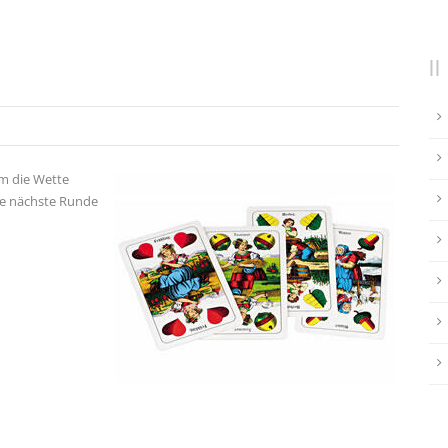
m die Wette
ie nächste Runde