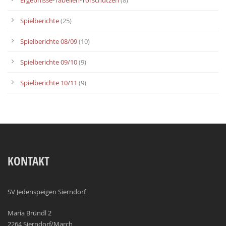
Spielberichte
(25)
Spielberichte 08/09
(10)
Spielberichte 09/10
(9)
Spielberichte 10/11
(9)
KONTAKT
SV Jedenspeigen Sierndorf
Maria Bründl 2
2264 Sierndorf/March