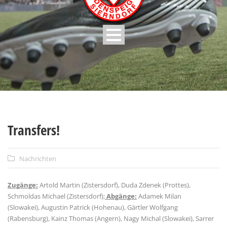
Transfers!
Nachrichten
Zugänge:
Artold Martin (Zistersdorf), Duda Zdenek (Prottes),
Schmoldas Michael (Zistersdorf);
Abgänge:
Adamek Milan
(Slowakei), Augustin Patrick (Hohenau), Gärtler Wolfgang
(Rabensburg), Kainz Thomas (Angern), Nagy Michal (Slowakei), Sarrer