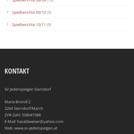
Spielberichte 09/10
(9)
Spielberichte 10/11
(9)
KONTAKT
SV Jedenspeigen Sierndorf
Maria Bründl 2
2264 Sierndorf/March
ZVR-Zahl: 508047388
E-Mail: haraldweiser@yahoo.com
Web: www.sv-jedenspeigen.at