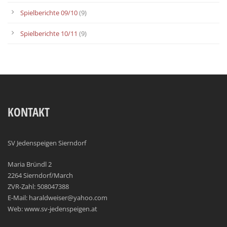
Spielberichte 09/10
(9)
Spielberichte 10/11
(9)
KONTAKT
SV Jedenspeigen Sierndorf
Maria Bründl 2
2264 Sierndorf/March
ZVR-Zahl: 508047388
E-Mail: haraldweiser@yahoo.com
Web: www.sv-jedenspeigen.at