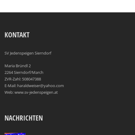
KONTAKT
SV Jedenspeigen Sierndorf
Maria Bründl 2
2264 Sierndorf/March
ZVR-Zahl: 508047388
E-Mail: haraldweiser@yahoo.com
Web: www.sv-jedenspeigen.at
NACHRICHTEN