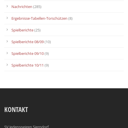
Nachrichten
(285)
Ergebnisse-Tabellen-Torschützen
(8)
Spielberichte
(25)
Spielberichte 08/09
(10)
Spielberichte 09/10
(9)
Spielberichte 10/11
(9)
KONTAKT
SV Jedenspeigen Sierndorf