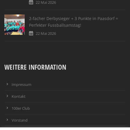
22 Mai 2026
2-facher Derbysieger + 3 Punkte in Paasdorf =
Perfekter Fussballsamstag!
22 Mai 2026
WEITERE INFORMATION
Impressum
Kontakt
100er Club
Vorstand