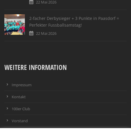
22 Mai 2026
2-facher Derbysieger + 3 Punkte in Paasdorf =
Perfekter Fussballsamstag!
22 Mai 2026
WEITERE INFORMATION
Impressum
Kontakt
100er Club
Vorstand