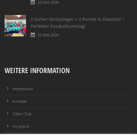
22 Mai 2026
2-facher Derbysieger + 3 Punkte in Paasdorf =
Perfekter Fussballsamstag!
22 Mai 2026
WEITERE INFORMATION
Impressum
Kontakt
100er Club
Vorstand