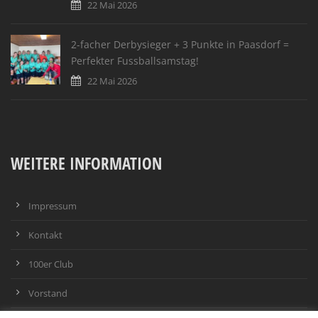
22 Mai 2026
2-facher Derbysieger + 3 Punkte in Paasdorf =
Perfekter Fussballsamstag!
22 Mai 2026
WEITERE INFORMATION
Impressum
Kontakt
100er Club
Vorstand