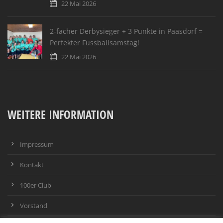
22 Mai 2026
2-facher Derbysieger + 3 Punkte in Paasdorf =
Perfekter Fussballsamstag!
22 Mai 2026
WEITERE INFORMATION
Impressum
Kontakt
100er Club
Vorstand