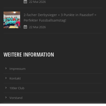
22 Mai 2026
2-facher Derbysieger + 3 Punkte in Paasdorf =
Perfekter Fussballsamstag!
22 Mai 2026
WEITERE INFORMATION
Impressum
Kontakt
100er Club
Vorstand