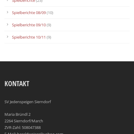
Spielberichte
(25)
Spielberichte 08/09
(10)
Spielberichte 09/10
(9)
Spielberichte 10/11
(9)
KONTAKT
SV Jedenspeigen Sierndorf
Maria Bründl 2
2264 Sierndorf/March
ZVR-Zahl: 508047388