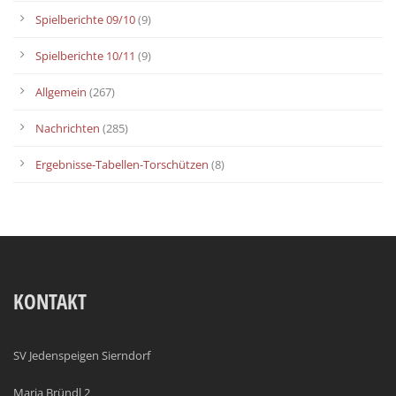
Spielberichte 09/10
(9)
Spielberichte 10/11
(9)
Allgemein
(267)
Nachrichten
(285)
Ergebnisse-Tabellen-Torschützen
(8)
KONTAKT
SV Jedenspeigen Sierndorf
Maria Bründl 2