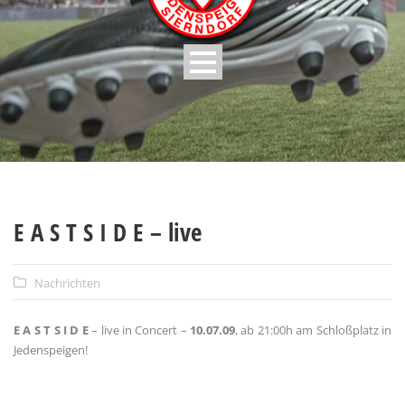
E A S T S I D E – live
Nachrichten
E A S T S I D E
– live in Concert –
10.07.09
, ab 21:00h am Schloßplatz in
Jedenspeigen!