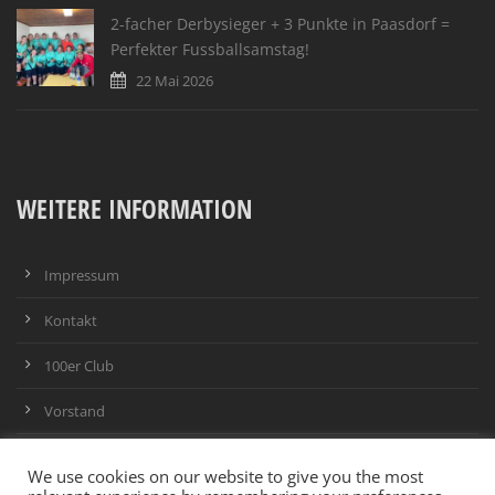
2-facher Derbysieger + 3 Punkte in Paasdorf =
Perfekter Fussballsamstag!
22 Mai 2026
WEITERE INFORMATION
Impressum
Kontakt
100er Club
Vorstand
Infrastruktur
We use cookies on our website to give you the most