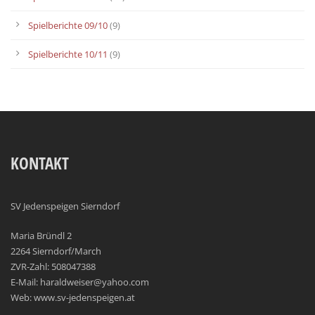
Spielberichte 09/10
(9)
Spielberichte 10/11
(9)
KONTAKT
SV Jedenspeigen Sierndorf
Maria Bründl 2
2264 Sierndorf/March
ZVR-Zahl: 508047388
E-Mail: haraldweiser@yahoo.com
Web: www.sv-jedenspeigen.at