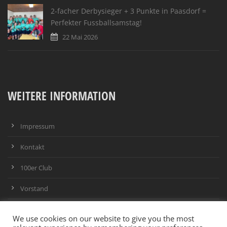
2-facher Derbysieger + 3 Punkte in Paasdorf =
Perfekter Fussballsamstag!
22 Mai 2026
WEITERE INFORMATION
Impressum
Kontakt
100er Club
Vorstand
Infrastruktur
We use cookies on our website to give you the most