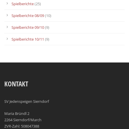
Spielberichte
(25)
Spielberichte 08/09
(10)
Spielberichte 09/10
(9)
Spielberichte 10/11
(9)
KONTAKT
SV Jedenspeigen Sierndorf
Maria Bründl 2
2264 Sierndorf/March
ZVR-Zahl: 508047388