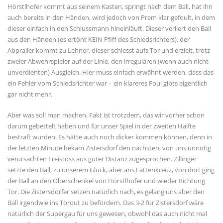
Hörstlhofer kommt aus seinem Kasten, springt nach dem Ball, hat ihn
auch bereits in den Händen, wird jedoch von Prem klar gefoult, in dem
dieser einfach in den Schlussmann hineinläuft. Dieser verliert den Ball
aus den Händen (es ertönt KEIN Pfiff des Schiedsrichters), der
Abpraller kommt zu Lehner, dieser schiesst aufs Tor und erzielt, trotz
zweier Abwehrspieler auf der Linie, den irregulären (wenn auch nicht
unverdienten) Ausgleich. Hier muss einfach erwähnt werden, dass das
ein Fehler vom Schiedsrichter war – ein klareres Foul gibts eigentlich
gar nicht mehr.
Aber was soll man machen, Fakt ist trotzdem, das wir vorher schon
darum gebettelt haben und für unser Spiel in der zweiten Hälfte
bestraft wurden. Es hätte auch noch dicker kommen können, denn in
der letzten Minute bekam Zistersdorf den nächsten, von uns unnötig
verursachten Freistoss aus guter Distanz zugesprochen. Zillinger
setzte den Ball, zu unserem Glück, aber ans Lattenkreuz, von dort ging
der Ball an den Oberschenkel von Hörstlhofer und wieder Richtung
Tor. Die Zistersdorfer setzen natürlich nach, es gelang uns aber den
Ball irgendwie ins Torout zu befördern. Das 3-2 für Zistersdorf wäre
natürlich der Supergau für uns gewesen, obwohl das auch nicht mal