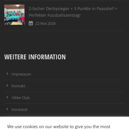
2-facher Derbysieger + 3 Punkte in Paasdorf =
Perfekter Fussballsamstag!
22 Mai 2026
WEITERE INFORMATION
Impressum
Kontakt
100er Club
Vorstand
Infrastruktur
We use cookies on our website to give you the most