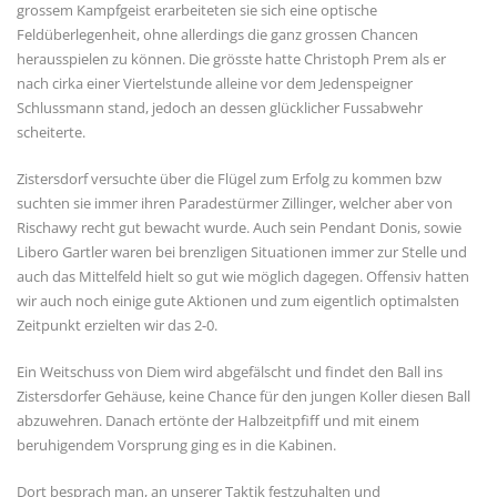
grossem Kampfgeist erarbeiteten sie sich eine optische
Feldüberlegenheit, ohne allerdings die ganz grossen Chancen
herausspielen zu können. Die grösste hatte Christoph Prem als er
nach cirka einer Viertelstunde alleine vor dem Jedenspeigner
Schlussmann stand, jedoch an dessen glücklicher Fussabwehr
scheiterte.
Zistersdorf versuchte über die Flügel zum Erfolg zu kommen bzw
suchten sie immer ihren Paradestürmer Zillinger, welcher aber von
Rischawy recht gut bewacht wurde. Auch sein Pendant Donis, sowie
Libero Gartler waren bei brenzligen Situationen immer zur Stelle und
auch das Mittelfeld hielt so gut wie möglich dagegen. Offensiv hatten
wir auch noch einige gute Aktionen und zum eigentlich optimalsten
Zeitpunkt erzielten wir das 2-0.
Ein Weitschuss von Diem wird abgefälscht und findet den Ball ins
Zistersdorfer Gehäuse, keine Chance für den jungen Koller diesen Ball
abzuwehren. Danach ertönte der Halbzeitpfiff und mit einem
beruhigendem Vorsprung ging es in die Kabinen.
Dort besprach man, an unserer Taktik festzuhalten und