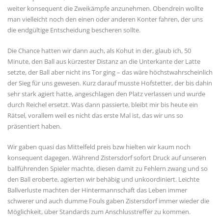
weiter konsequent die Zweikämpfe anzunehmen. Obendrein wollte
man vielleicht noch den einen oder anderen Konter fahren, der uns
die endgültige Entscheidung bescheren sollte.
Die Chance hatten wir dann auch, als Kohut in der, glaub ich, 50
Minute, den Ball aus kürzester Distanz an die Unterkante der Latte
setzte, der Ball aber nicht ins Tor ging – das wäre höchstwahrscheinlich
der Sieg für uns gewesen. Kurz darauf musste Hofstetter, der bis dahin
sehr stark agiert hatte, angeschlagen den Platz verlassen und wurde
durch Reichel ersetzt. Was dann passierte, bleibt mir bis heute ein
Rätsel, vorallem weil es nicht das erste Mal ist, das wir uns so
präsentiert haben.
Wir gaben quasi das Mittelfeld preis bzw hielten wir kaum noch
konsequent dagegen. Während Zistersdorf sofort Druck auf unseren
ballführenden Spieler machte, diesen damit zu Fehlern zwang und so
den Ball eroberte, agierten wir behäbig und unkoordiniert. Leichte
Ballverluste machten der Hintermannschaft das Leben immer
schwerer und auch dumme Fouls gaben Zistersdorf immer wieder die
Möglichkeit, über Standards zum Anschlusstreffer zu kommen.