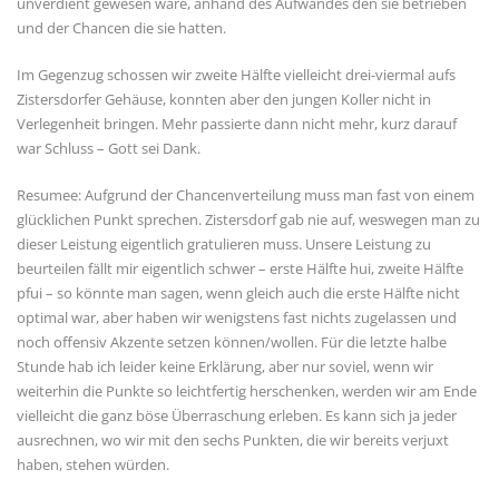
unverdient gewesen wäre, anhand des Aufwandes den sie betrieben
und der Chancen die sie hatten.
Im Gegenzug schossen wir zweite Hälfte vielleicht drei-viermal aufs
Zistersdorfer Gehäuse, konnten aber den jungen Koller nicht in
Verlegenheit bringen. Mehr passierte dann nicht mehr, kurz darauf
war Schluss – Gott sei Dank.
Resumee: Aufgrund der Chancenverteilung muss man fast von einem
glücklichen Punkt sprechen. Zistersdorf gab nie auf, weswegen man zu
dieser Leistung eigentlich gratulieren muss. Unsere Leistung zu
beurteilen fällt mir eigentlich schwer – erste Hälfte hui, zweite Hälfte
pfui – so könnte man sagen, wenn gleich auch die erste Hälfte nicht
optimal war, aber haben wir wenigstens fast nichts zugelassen und
noch offensiv Akzente setzen können/wollen. Für die letzte halbe
Stunde hab ich leider keine Erklärung, aber nur soviel, wenn wir
weiterhin die Punkte so leichtfertig herschenken, werden wir am Ende
vielleicht die ganz böse Überraschung erleben. Es kann sich ja jeder
ausrechnen, wo wir mit den sechs Punkten, die wir bereits verjuxt
haben, stehen würden.