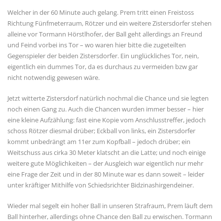
Welcher in der 60 Minute auch gelang. Prem tritt einen Freistoss
Richtung Fünfmeterraum, Rötzer und ein weitere Zistersdorfer stehen
alleine vor Tormann Hörstlhofer, der Ball geht allerdings an Freund
und Feind vorbei ins Tor – wo waren hier bitte die zugeteilten
Gegenspieler der beiden Zistersdorfer. Ein unglückliches Tor, nein,
eigentlich ein dummes Tor, da es durchaus zu vermeiden bzw gar
nicht notwendig gewesen wäre.
Jetzt witterte Zistersdorf natürlich nochmal die Chance und sie legten
noch einen Gang zu. Auch die Chancen wurden immer besser – hier
eine kleine Aufzählung: fast eine Kopie vom Anschlusstreffer, jedoch
schoss Rötzer diesmal drüber; Eckball von links, ein Zistersdorfer
kommt unbedrängt am 11er zum Kopfball – jedoch drüber; ein
Weitschuss aus cirka 30 Meter klatscht an die Latte; und noch einige
weitere gute Möglichkeiten – der Ausgleich war eigentlich nur mehr
eine Frage der Zeit und in der 80 Minute war es dann soweit – leider
unter kräftiger Mithilfe von Schiedsrichter Bidzinashirgendeiner.
Wieder mal segelt ein hoher Ball in unseren Strafraum, Prem läuft dem
Ball hinterher, allerdings ohne Chance den Ball zu erwischen. Tormann