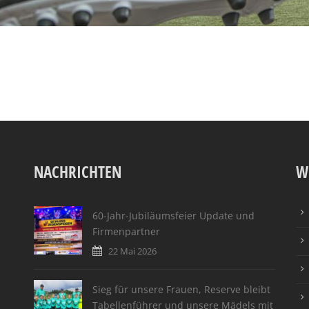
NACHRICHTEN
W
60-Jahr-Jubiläumsfeier Update und
Firmenpartner
22 Mai 2026
Sieg für unsere Frauen, Reserve bleibt
Tabellenführer und unsere Mädels mit