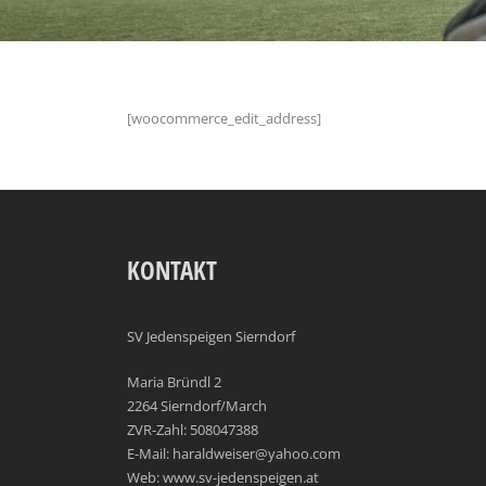
[woocommerce_edit_address]
KONTAKT
SV Jedenspeigen Sierndorf
Maria Bründl 2
2264 Sierndorf/March
ZVR-Zahl: 508047388
E-Mail: haraldweiser@yahoo.com
Web: www.sv-jedenspeigen.at