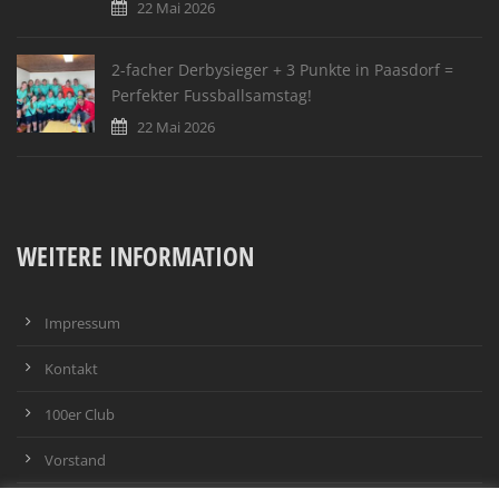
22 Mai 2026
2-facher Derbysieger + 3 Punkte in Paasdorf =
Perfekter Fussballsamstag!
22 Mai 2026
WEITERE INFORMATION
Impressum
Kontakt
100er Club
Vorstand