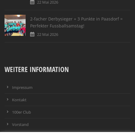
22 Mai 2026
2-facher Derbysieger + 3 Punkte in Paasdorf =
Perfekter Fussballsamstag!
22 Mai 2026
WEITERE INFORMATION
Impressum
Kontakt
100er Club
Vorstand