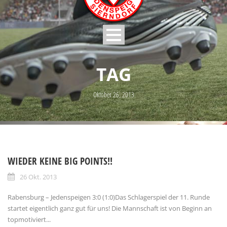
TAG
Oktober 26, 2013
WIEDER KEINE BIG POINTS!!
26 Okt. 2013
Rabensburg – Jedenspeigen 3:0 (1:0)Das Schlagerspiel der 11. Runde
startet eigentlich ganz gut für uns! Die Mannschaft ist von Beginn an
topmotiviert...